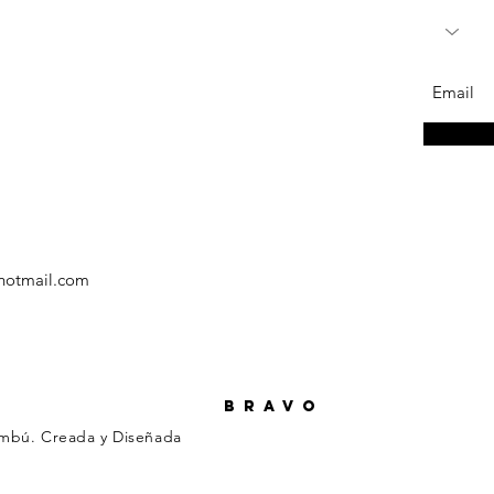
hotmail.com
B R A V O
mbú. Creada y Diseñada