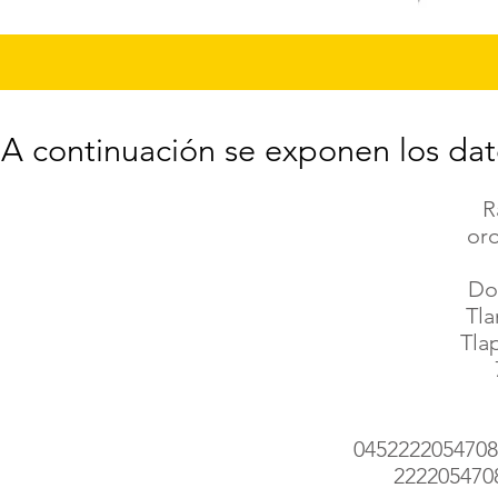
A continuación se exponen los dat
R
or
Dom
Tl
Tla
0452222054708 
2222054708